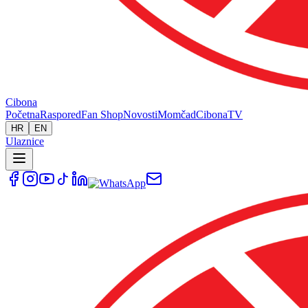
Cibona
Početna
Raspored
Fan Shop
Novosti
Momčad
Cibona
TV
HR
EN
Ulaznice