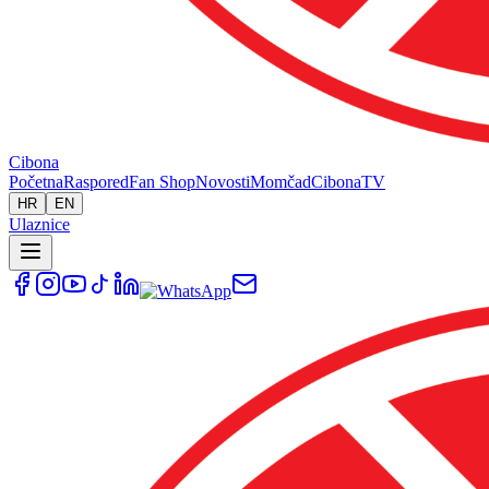
Cibona
Početna
Raspored
Fan Shop
Novosti
Momčad
Cibona
TV
HR
EN
Ulaznice