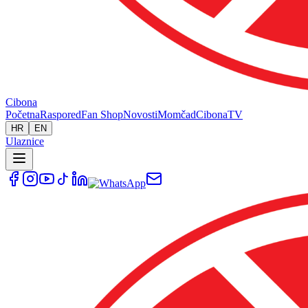
Cibona
Početna
Raspored
Fan Shop
Novosti
Momčad
Cibona
TV
HR
EN
Ulaznice