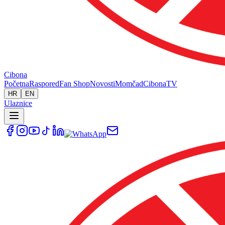
Cibona
Početna
Raspored
Fan Shop
Novosti
Momčad
Cibona
TV
HR
EN
Ulaznice