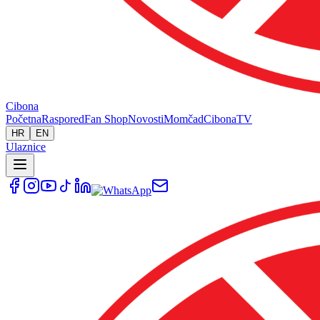
Cibona
Početna
Raspored
Fan Shop
Novosti
Momčad
Cibona
TV
HR
EN
Ulaznice