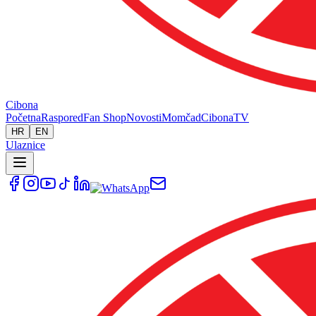
Cibona
Početna
Raspored
Fan Shop
Novosti
Momčad
Cibona
TV
HR
EN
Ulaznice