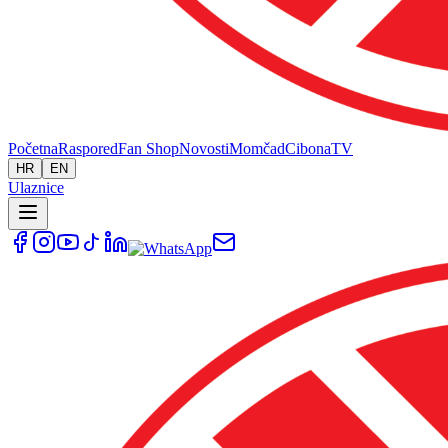
Početna
Raspored
Fan Shop
Novosti
Momčad
Cibona
TV
HR
EN
Ulaznice