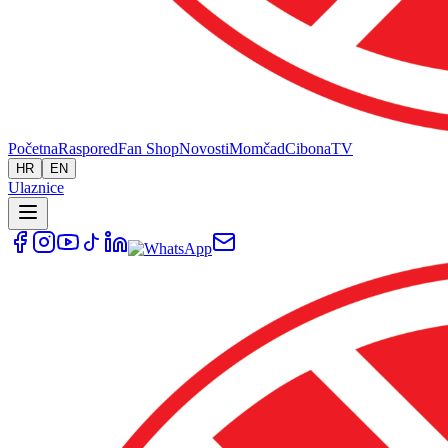
Početna
Raspored
Fan Shop
Novosti
Momčad
Cibona
TV
HR
EN
Ulaznice