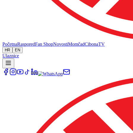
Početna
Raspored
Fan Shop
Novosti
Momčad
Cibona
TV
HR
EN
Ulaznice