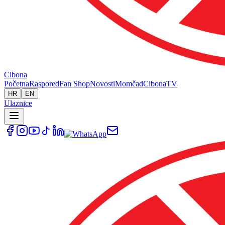
Cibona
Početna
Raspored
Fan Shop
Novosti
Momčad
Cibona
TV
HR
EN
Ulaznice