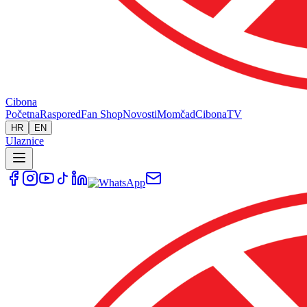
Cibona
Početna
Raspored
Fan Shop
Novosti
Momčad
Cibona
TV
HR
EN
Ulaznice