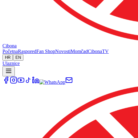
Cibona
Početna
Raspored
Fan Shop
Novosti
Momčad
Cibona
TV
HR
EN
Ulaznice