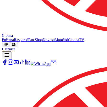
Cibona
Početna
Raspored
Fan Shop
Novosti
Momčad
Cibona
TV
HR
EN
Ulaznice