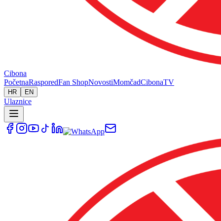
Cibona
Početna
Raspored
Fan Shop
Novosti
Momčad
Cibona
TV
HR
EN
Ulaznice