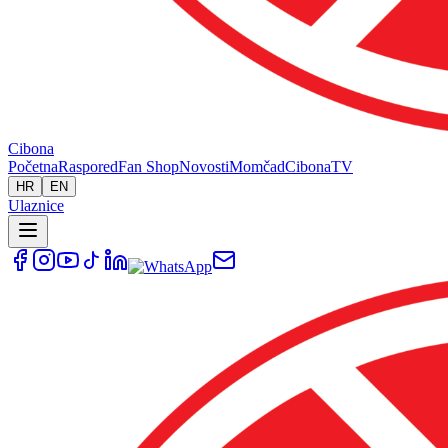
Cibona
Početna
Raspored
Fan Shop
Novosti
Momčad
Cibona
TV
HR
EN
Ulaznice