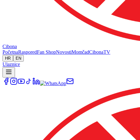
Cibona
Početna
Raspored
Fan Shop
Novosti
Momčad
Cibona
TV
HR
EN
Ulaznice