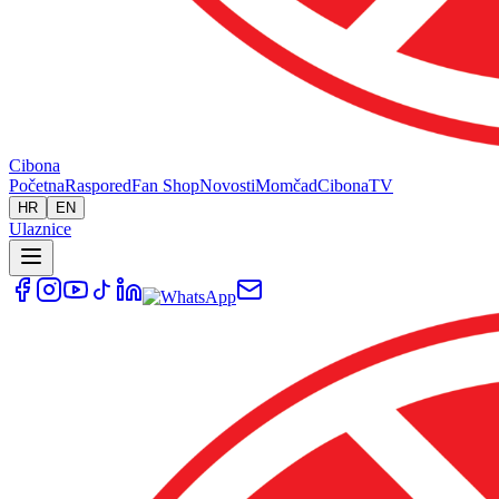
Cibona
Početna
Raspored
Fan Shop
Novosti
Momčad
Cibona
TV
HR
EN
Ulaznice