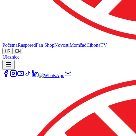
Početna
Raspored
Fan Shop
Novosti
Momčad
Cibona
TV
HR
EN
Ulaznice