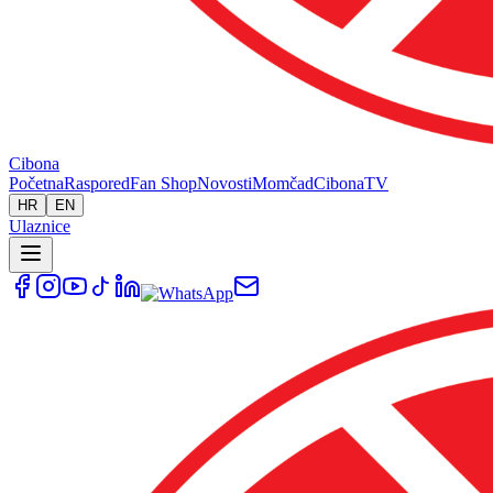
Cibona
Početna
Raspored
Fan Shop
Novosti
Momčad
Cibona
TV
HR
EN
Ulaznice