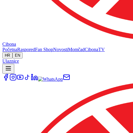
Cibona
Početna
Raspored
Fan Shop
Novosti
Momčad
Cibona
TV
HR
EN
Ulaznice