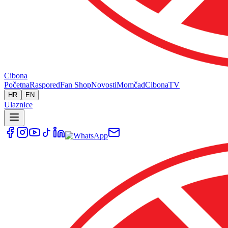
Cibona
Početna
Raspored
Fan Shop
Novosti
Momčad
Cibona
TV
HR
EN
Ulaznice