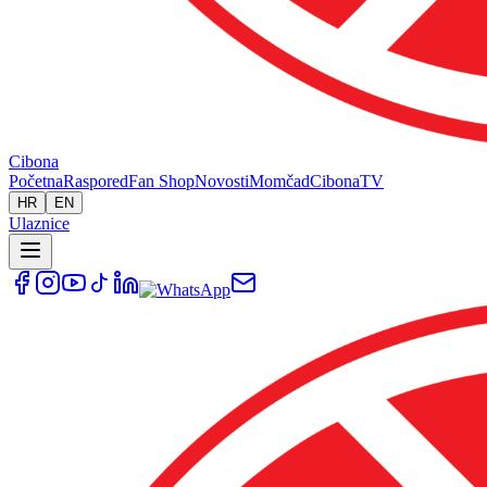
Cibona
Početna
Raspored
Fan Shop
Novosti
Momčad
Cibona
TV
HR
EN
Ulaznice