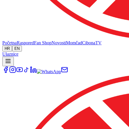
Početna
Raspored
Fan Shop
Novosti
Momčad
Cibona
TV
HR
EN
Ulaznice