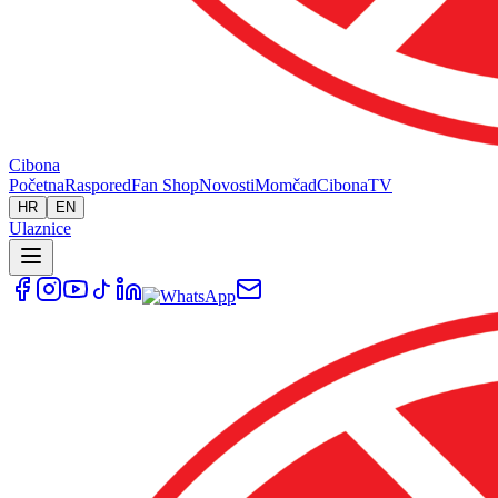
Cibona
Početna
Raspored
Fan Shop
Novosti
Momčad
Cibona
TV
HR
EN
Ulaznice