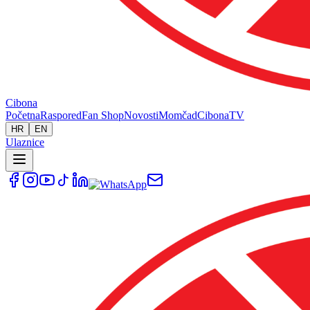
Cibona
Početna
Raspored
Fan Shop
Novosti
Momčad
Cibona
TV
HR
EN
Ulaznice