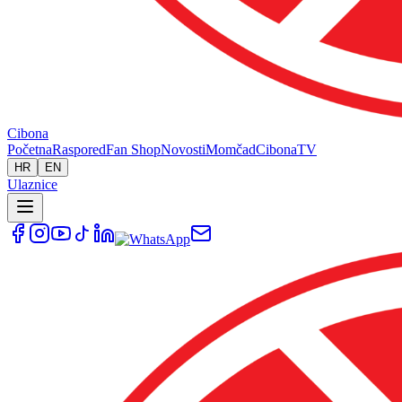
Cibona
Početna
Raspored
Fan Shop
Novosti
Momčad
Cibona
TV
HR
EN
Ulaznice