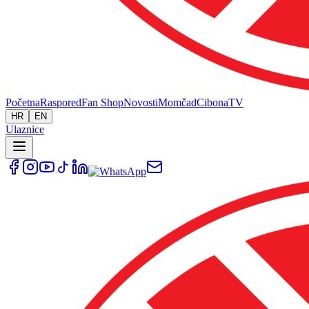
Početna
Raspored
Fan Shop
Novosti
Momčad
Cibona
TV
HR
EN
Ulaznice