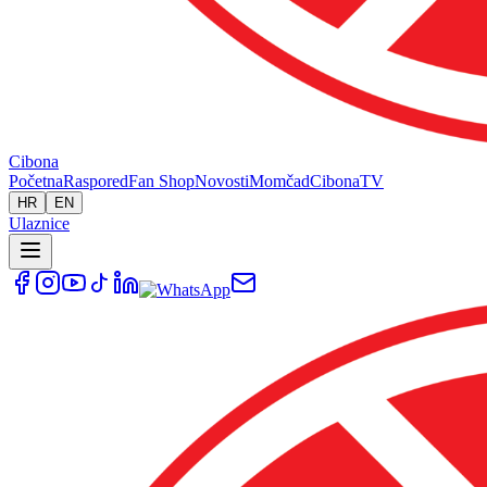
Cibona
Početna
Raspored
Fan Shop
Novosti
Momčad
Cibona
TV
HR
EN
Ulaznice