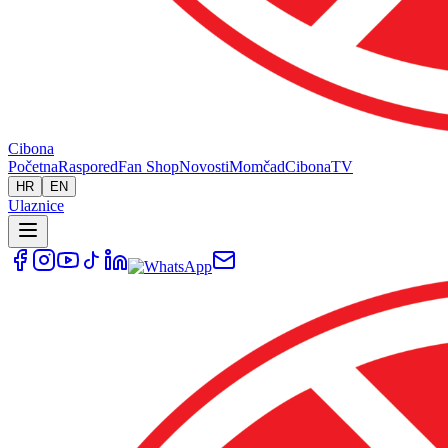
Cibona
Početna
Raspored
Fan Shop
Novosti
Momčad
Cibona
TV
HR
EN
Ulaznice