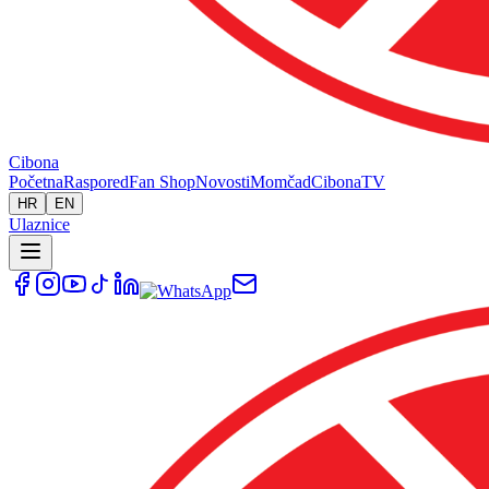
Cibona
Početna
Raspored
Fan Shop
Novosti
Momčad
Cibona
TV
HR
EN
Ulaznice