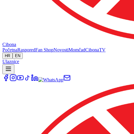
Cibona
Početna
Raspored
Fan Shop
Novosti
Momčad
Cibona
TV
HR
EN
Ulaznice