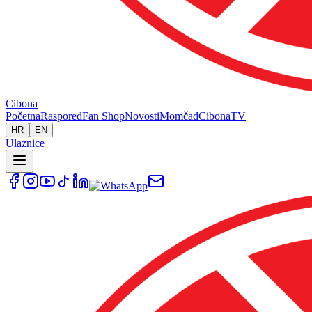
Cibona
Početna
Raspored
Fan Shop
Novosti
Momčad
Cibona
TV
HR
EN
Ulaznice