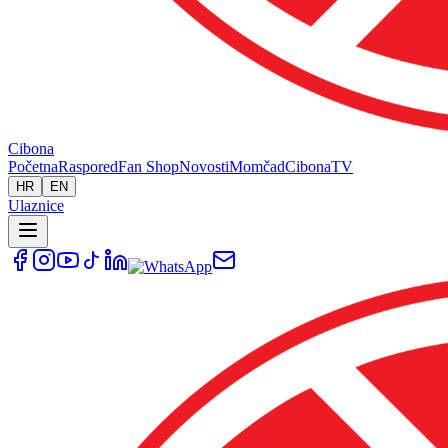
Cibona
Početna
Raspored
Fan Shop
Novosti
Momčad
Cibona
TV
HR
EN
Ulaznice