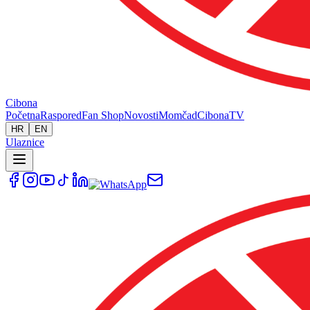
Cibona
Početna
Raspored
Fan Shop
Novosti
Momčad
Cibona
TV
HR
EN
Ulaznice