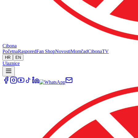
Cibona
Početna
Raspored
Fan Shop
Novosti
Momčad
Cibona
TV
HR
EN
Ulaznice