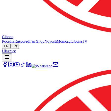
Cibona
Početna
Raspored
Fan Shop
Novosti
Momčad
Cibona
TV
HR
EN
Ulaznice