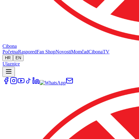
Cibona
Početna
Raspored
Fan Shop
Novosti
Momčad
Cibona
TV
HR
EN
Ulaznice