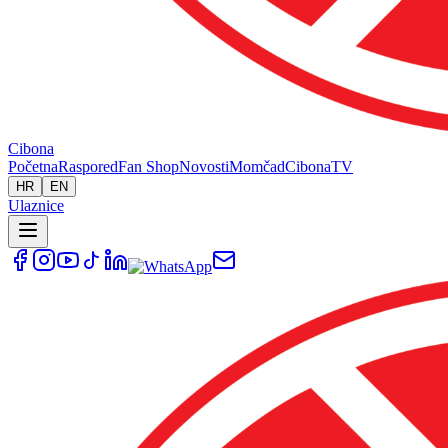
Cibona
Početna
Raspored
Fan Shop
Novosti
Momčad
Cibona
TV
HR
EN
Ulaznice