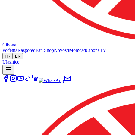
Cibona
Početna
Raspored
Fan Shop
Novosti
Momčad
Cibona
TV
HR
EN
Ulaznice