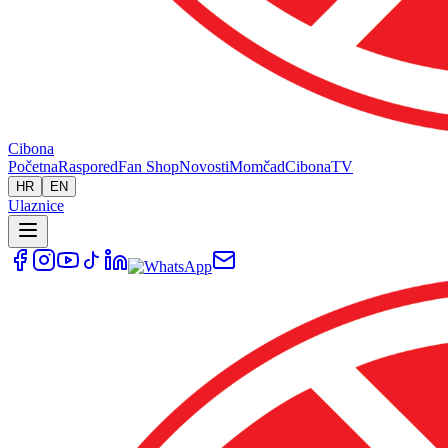
Cibona
Početna
Raspored
Fan Shop
Novosti
Momčad
Cibona
TV
HR
EN
Ulaznice