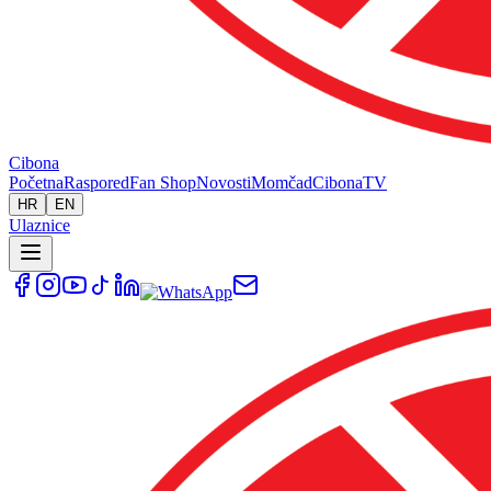
Cibona
Početna
Raspored
Fan Shop
Novosti
Momčad
Cibona
TV
HR
EN
Ulaznice