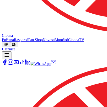
Cibona
Početna
Raspored
Fan Shop
Novosti
Momčad
Cibona
TV
HR
EN
Ulaznice