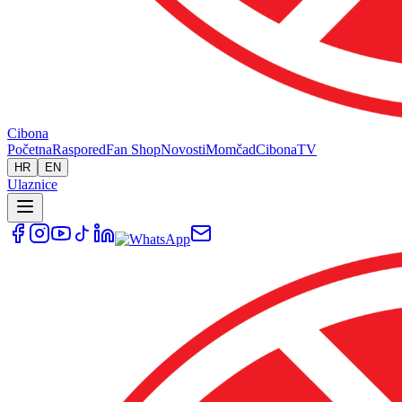
Cibona
Početna
Raspored
Fan Shop
Novosti
Momčad
Cibona
TV
HR
EN
Ulaznice