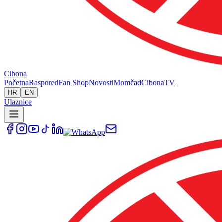
Cibona
Početna
Raspored
Fan Shop
Novosti
Momčad
Cibona
TV
HR
EN
Ulaznice