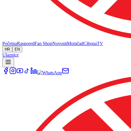
Početna
Raspored
Fan Shop
Novosti
Momčad
Cibona
TV
HR
EN
Ulaznice