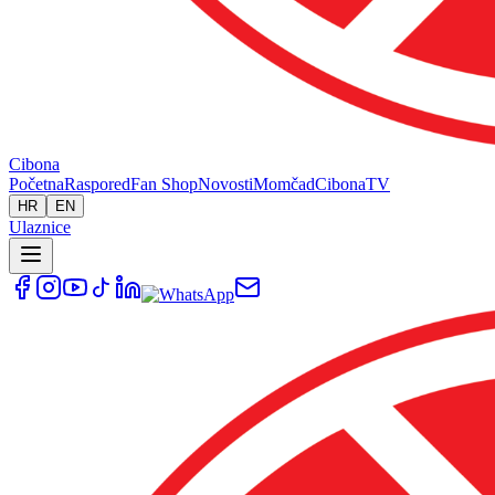
Cibona
Početna
Raspored
Fan Shop
Novosti
Momčad
Cibona
TV
HR
EN
Ulaznice