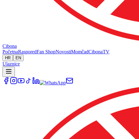
Cibona
Početna
Raspored
Fan Shop
Novosti
Momčad
Cibona
TV
HR
EN
Ulaznice