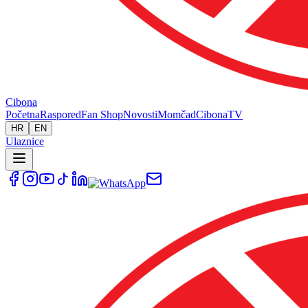
Cibona
Početna
Raspored
Fan Shop
Novosti
Momčad
Cibona
TV
HR
EN
Ulaznice