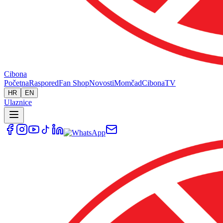
Cibona
Početna
Raspored
Fan Shop
Novosti
Momčad
Cibona
TV
HR
EN
Ulaznice