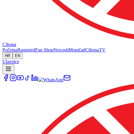
Cibona
Početna
Raspored
Fan Shop
Novosti
Momčad
Cibona
TV
HR
EN
Ulaznice